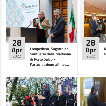
28
28
Apr
Apr
Lampedusa, Sagrato del
R
Santuario della Madonna
G
2022
2022
di Porto Salvo -
Partecipazione all'inco...