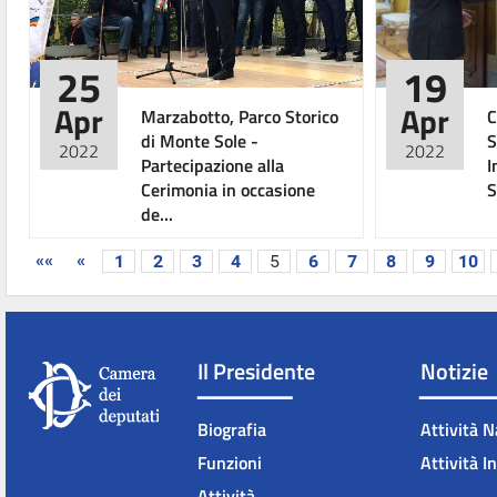
25
19
Apr
Apr
Marzabotto, Parco Storico
C
di Monte Sole -
S
2022
2022
Partecipazione alla
I
Cerimonia in occasione
S
de...
««
«
1
2
3
4
5
6
7
8
9
10
Il Presidente
Notizie
Biografia
Attività N
Funzioni
Attività I
Attività