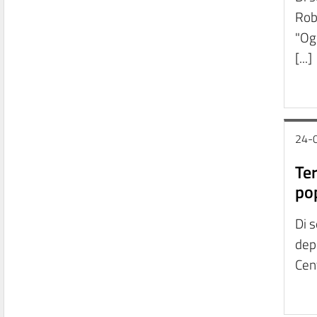
Robe
"Ogg
[...]
24-
Te
po
Di s
depu
Cent