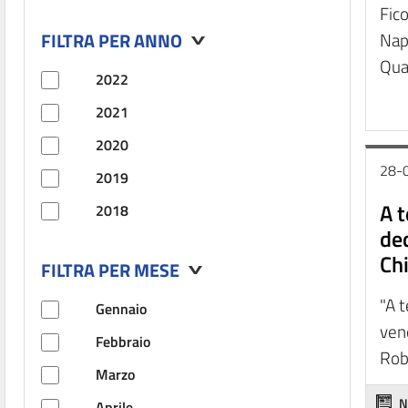
Fico
FILTRA PER ANNO
Napo
Quat
2022
2021
2020
28-
2019
A t
2018
ded
Chi
FILTRA PER MESE
"A t
Gennaio
ven
Febbraio
Robe
Marzo
N
Aprile