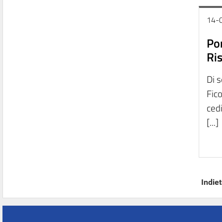
14-
Po
Ris
Di 
Fico
ced
[...]
Indiet