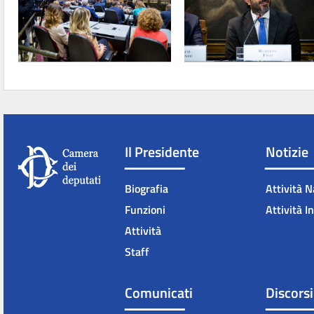
Il Presidente
Notizie
Biografia
Attività N
Funzioni
Attività I
Attività
Staff
Comunicati
Discorsi