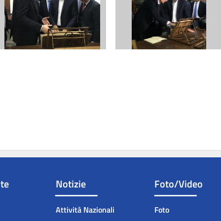
nte
Notizie
Foto/Video
Attività Nazionali
Foto