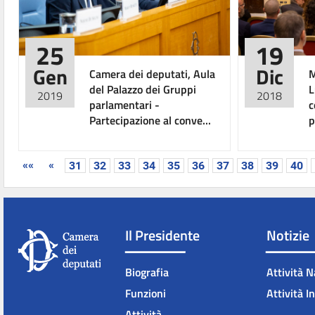
25
19
Gen
Dic
Camera dei deputati, Aula
M
del Palazzo dei Gruppi
L
2019
2018
parlamentari -
c
Partecipazione al conve...
p
««
«
31
32
33
34
35
36
37
38
39
40
Il Presidente
Notizie
Biografia
Attività N
Funzioni
Attività I
Attività