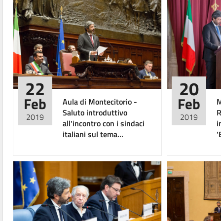
22
20
Feb
Feb
Aula di Montecitorio -
M
Saluto introduttivo
R
2019
2019
all'incontro con i sindaci
i
italiani sul tema...
'