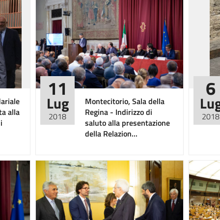
11
6
Lug
Lu
ariale
Montecitorio, Sala della
ta alla
Regina - Indirizzo di
2018
2018
i
saluto alla presentazione
della Relazion...