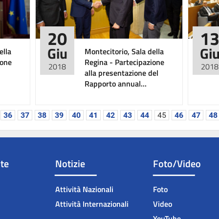
20
1
Giu
Gi
ella
Montecitorio, Sala della
ione
Regina - Partecipazione
2018
2018
alla presentazione del
Rapporto annual...
36
37
38
39
40
41
42
43
44
45
46
47
48
nte
Notizie
Foto/Video
Attività Nazionali
Foto
Attività Internazionali
Video
YouTube