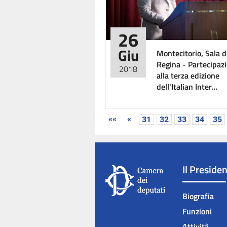
26
Giu
Montecitorio, Sala d
Regina - Partecipaz
2018
alla terza edizione
dell'Italian Inter...
««
«
31
32
33
34
35
Il Preside
Biografia
Funzioni
Attività