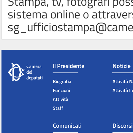
Stampa, tv, fotografi poss
sistema online o attravers
sg_ufficiostampa@camer
Il Presidente
Notizie
Biografia
Attività N
Funzioni
Attività I
Attività
Staff
Comunicati
Discorsi