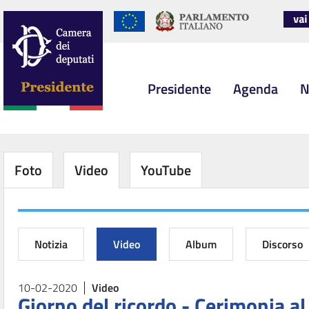
Presidente
Agenda
N
Foto
Video
YouTube
Notizia
Video
Album
Discorso
10-02-2020
Video
​Giorno del ricordo - Cerimonia a