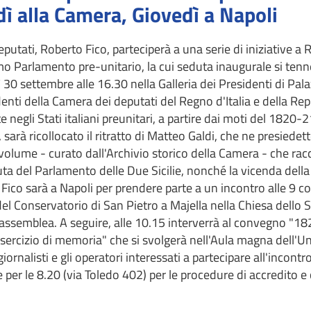
dì alla Camera, Giovedì a Napoli
eputati, Roberto Fico, parteciperà a una serie di iniziative 
imo Parlamento pre-unitario, la cui seduta inaugurale si tenn
 settembre alle 16.30 nella Galleria dei Presidenti di Pal
sidenti della Camera dei deputati del Regno d'Italia e della Re
 negli Stati italiani preunitari, a partire dai moti del 1820-
 sarà ricollocato il ritratto di Matteo Galdi, che ne presiedet
 volume - curato dall'Archivio storico della Camera - che ra
ta del Parlamento delle Due Sicilie, nonché la vicenda della 
 Fico sarà a Napoli per prendere parte a un incontro alle 9 co
i del Conservatorio di San Pietro a Majella nella Chiesa dello 
 l'assemblea. A seguire, alle 10.15 interverrà al convegno "
esercizio di memoria" che si svolgerà nell'Aula magna dell'Un
iornalisti e gli operatori interessati a partecipare all'incontr
re per le 8.20 (via Toledo 402) per le procedure di accredito