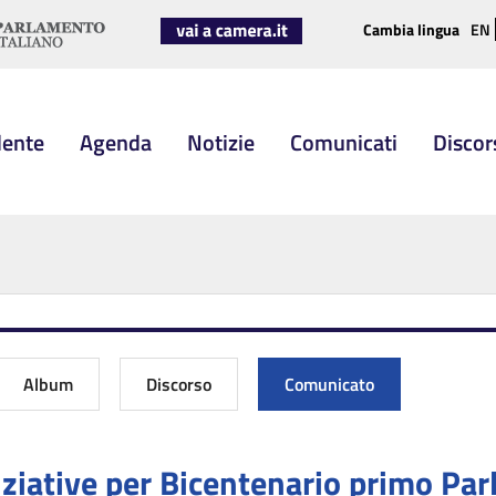
Cambia lingua
EN
dente
Agenda
Notizie
Comunicati
Discor
Album
Discorso
Comunicato
niziative per Bicentenario primo Pa